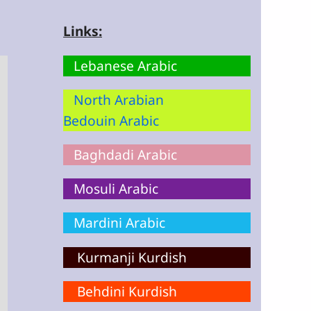
Links:
Lebanese Arabic
North Arabian
Bedouin Arabic
Baghdadi Arabic
Mosuli Arabic
Mardini Arabic
Kurmanji Kurdish
Behdini Kurdish