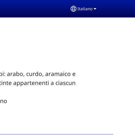
Italiano
Select your language
ppi: arabo, curdo, aramaico e
tinte appartenenti a ciascun
ano