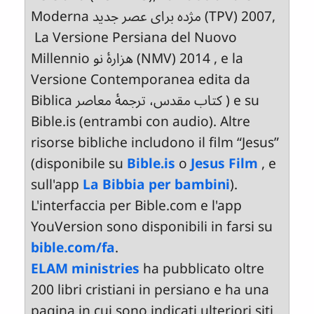
Moderna مژده برای عصر جدید (TPV) 2007,
La Versione Persiana del Nuovo
Millennio هزارۀ نو (NMV) 2014 , e la
Versione Contemporanea edita da
Biblica کتاب مقدس، ترجمۀ معاصر ) e su
Bible.is (entrambi con audio). Altre
risorse bibliche includono il film “Jesus”
(disponibile su
Bible.is
o
Jesus Film
, e
sull'app
La Bibbia per bambini
).
L'interfaccia per Bible.com e l'app
YouVersion sono disponibili in farsi su
bible.com/fa
.
ELAM ministries
ha pubblicato oltre
200 libri cristiani in persiano e ha una
pagina in cui sono indicati ulteriori siti