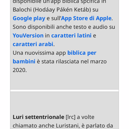
disponibile un'app biblica spcifica in
Balochi (Hodáay Pákén Ketáb) su
Google play
e sull’
App Store di Apple
.
Sono disponibili anche testo e audio su
YouVersion
in
caratteri latini
e
caratteri arabi
.
Una nuovissima app
biblica per
bambini
è stata rilasciata nel marzo
2020.
Luri settentrionale
[lrc] a volte
chiamato anche Luristani, è parlato da