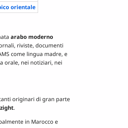
bico orientale
amata
arabo moderno
ornali, riviste, documenti
 l’AMS come lingua madre, e
a orale, nei notiziari, nei
anti originari di gran parte
zight
.
ipalmente in Marocco e