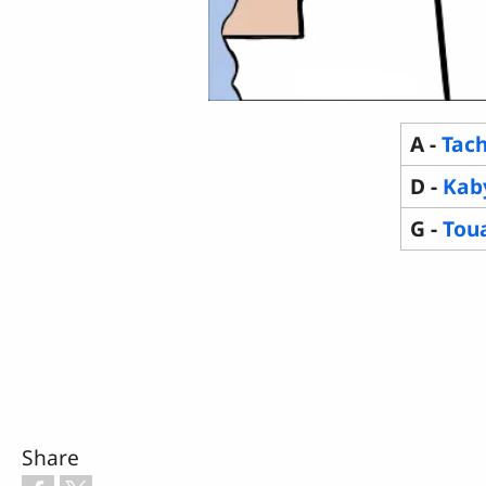
A -
Tach
D -
Kab
G -
Tou
Share