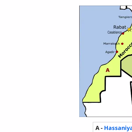
A -
Hassaniy