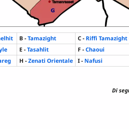
elhit
B -
Tamazight
C -
Riffi Tamazight (
yle
E -
Tasahlit
F -
Chaoui
areg
H -
Zenati Orientale
I -
Nafusi
Di seg