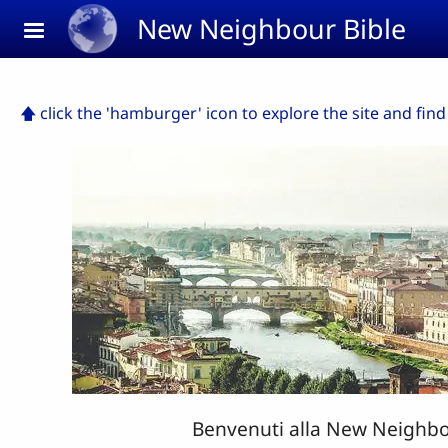
Skip to main content
New Neighbour Bible
🡅 click the 'hamburger' icon to explore the site and find
Benvenuti alla New Neighbor