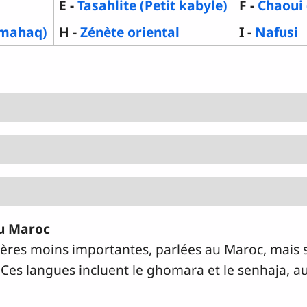
E -
Tasahlite (Petit kabyle)
F -
Chaoui 
amahaq)
H -
Zénète oriental
I -
Nafusi
du Maroc
rbères moins importantes, parlées au Maroc, mais
 Ces langues incluent le ghomara et le senhaja, a