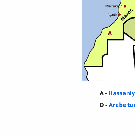
A -
Hassani
D -
Arabe tu