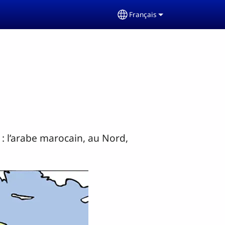
Français
Select your language
: l’arabe marocain, au Nord,